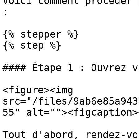
Voici comment procéder 
:

{% stepper %}

{% step %}

#### Étape 1 : Ouvrez v
<figure><img 
src="/files/9ab6e85a943
55" alt=""><figcaption>
Tout d'abord, rendez-vo