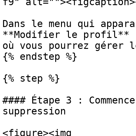
f9" alt=""><figcaption>
Dans le menu qui appara
**Modifier le profil** 
où vous pourrez gérer l
{% endstep %}

{% step %}

#### Étape 3 : Commence
suppression

<figure><img 