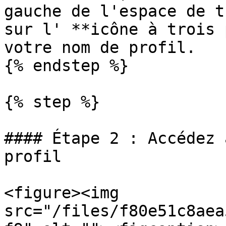
gauche de l'espace de t
sur l' **icône à trois 
votre nom de profil.

{% endstep %}

{% step %}

#### Étape 2 : Accédez 
profil

<figure><img 
src="/files/f80e51c8aea