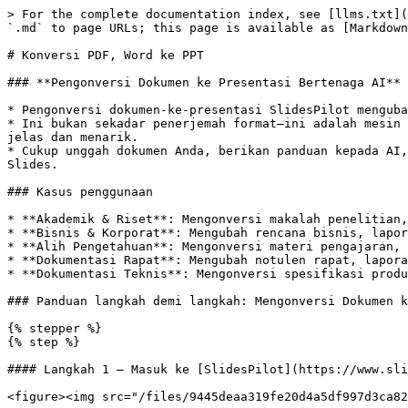
> For the complete documentation index, see [llms.txt](https://help.slidespilot.com/llms.txt). Markdown versions of documentation pages are available by appending `.md` to page URLs; this page is available as [Markdown](https://help.slidespilot.com/slidespilot-help-center-id/cara/konversi-pdf-word-ke-ppt.md).

# Konversi PDF, Word ke PPT

### **Pengonversi Dokumen ke Presentasi Bertenaga AI**

* Pengonversi dokumen-ke-presentasi SlidesPilot mengubah dokumen Anda menjadi presentasi yang informatif dan dirancang dengan indah dalam hitungan menit.
* Ini bukan sekadar penerjemah format—ini adalah mesin AI yang membaca, memahami, dan mengekstrak wawasan dari dokumen Anda, lalu menyusunnya menjadi narasi yang jelas dan menarik.
* Cukup unggah dokumen Anda, berikan panduan kepada AI, pilih tema, dan dapatkan presentasi yang tersusun rapi dan siap diekspor sebagai PowerPoint atau Google Slides.

### Kasus penggunaan

* **Akademik & Riset**: Mengonversi makalah penelitian, abstrak ilmiah, dan tinjauan pustaka menjadi presentasi.
* **Bisnis & Korporat**: Mengubah rencana bisnis, laporan keuangan, proposal penjualan, dan strategi pemasaran menjadi slide.
* **Alih Pengetahuan**: Mengonversi materi pengajaran, catatan kuliah, dan spesifikasi teknis menjadi presentasi آموزشی.
* **Dokumentasi Rapat**: Mengubah notulen rapat, laporan kerja, dan studi kasus menjadi presentasi ringkasan.
* **Dokumentasi Teknis**: Mengonversi spesifikasi produk, white paper, dan dokumentasi riset menjadi slide informatif.

### Panduan langkah demi langkah: Mengonversi Dokumen ke Presentasi dengan SlidesPilot

{% stepper %}
{% step %}

#### Langkah 1 – Masuk ke [SlidesPilot](https://www.slidespilot.com/)

<figure><img src="/files/9445deaa319fe20d4a5df997d3ca828c6a827505" alt=""><figcaption></figcaption></figure>

Masuk ke SlidesPilot itu mudah. Pilih Akun Google atau Akun Apple Anda untuk login sekali klik (pengguna baru akan otomatis mendaftar). Ini membantu Anda menyimpan pekerjaan Anda. Atau, Anda dapat menggunakan alamat email—kami akan mengirimkan kode verifikasi yang dapat Anda masukkan di halaman login kami untuk mengakses akun Anda.
{% endstep %}

{% step %}

#### Langkah 2 – Akses Konverter Presentasi AI

<figure><img src="/files/64d6b7dd04615450bae4bd982b586ecd300c2755" alt=""><figcaption></figcaption></figure>

Setelah Anda masuk, Anda akan berada di **Workspace**. Di sebelah kiri ada bilah sisi tempat Anda dapat menavigasi. Baik halaman **Beranda** Anda maupun bagian **Presentasi** menyediakan opsi untuk menggunakan fungsi **Konversi ke PPT** di bagian atas halaman. Klik untuk membuka konverter.
{% endstep %}

{% step %}

#### Langkah 3 – Pilih Metode Konversi

<figure><img src="/files/a50f452239643f518bc6c97a55c574bb9dc61b60" alt=""><figcaption></figcaption></figure>

Di dalam konverter, Anda akan melihat tiga opsi: **PDF, Word ke PPT**, **YouTube & Web ke PPT** dan **Tempelkan teks**. Pilih **PDF, Word ke PPT** untuk mengunggah dokumen Anda.
{% endstep %}

{% step %}

#### Langkah 4 – Unggah Dokumen

<figure><img src="/files/cc17c1027f9452e9fdb491edbab7f848eea8ee01" alt=""><figcaption></figcaption></figure>

Klik **Unggah Dokumen** dan pilih file yang ingin Anda konversi dari perangkat Anda—bisa PDF, Word, atau PowerPoint. SlidesPilot saat ini mendukung file hingga ukuran 50MB.
{% endstep %}

{% step %}

#### Langkah 5 – Pengaturan dan Instruksi

<figure><