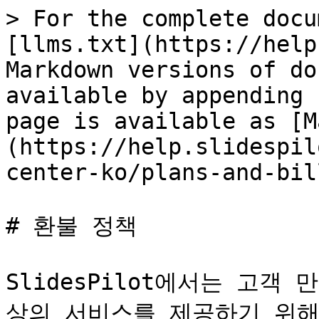
> For the complete docu
[llms.txt](https://help
Markdown versions of do
available by appending 
page is available as [M
(https://help.slidespil
center-ko/plans-and-bil
# 환불 정책

SlidesPilot에서는 고
상의 서비스를 제공하기 위해