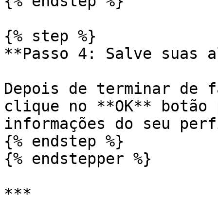
{% endstep %}

{% step %}

**Passo 4: Salve suas a
Depois de terminar de f
clique no **OK** botão 
informações do seu perfi
{% endstep %}

{% endstepper %}

***
