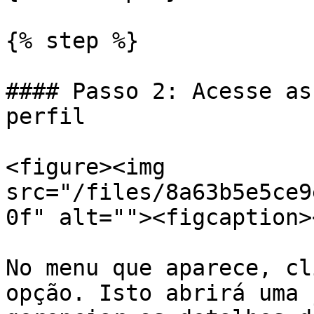
{% step %}

#### Passo 2: Acesse as
perfil

<figure><img 
src="/files/8a63b5e5ce9
0f" alt=""><figcaption>
No menu que aparece, cl
opção. Isto abrirá uma 