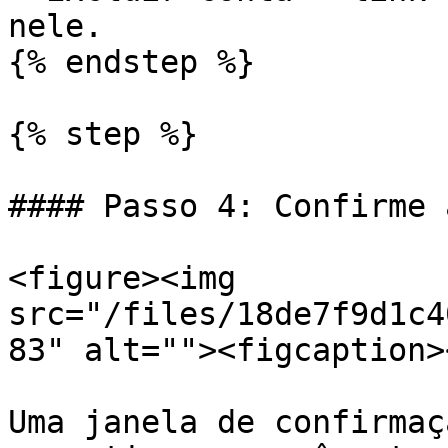
nele.

{% endstep %}

{% step %}

#### Passo 4: Confirme 
<figure><img 
src="/files/18de7f9d1c4
83" alt=""><figcaption>
Uma janela de confirmaç