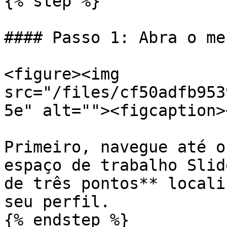
{% step %}

#### Passo 1: Abra o me
<figure><img 
src="/files/cf50adfb953
5e" alt=""><figcaption>
Primeiro, navegue até o
espaço de trabalho Slid
de três pontos** locali
seu perfil.

{% endstep %}
