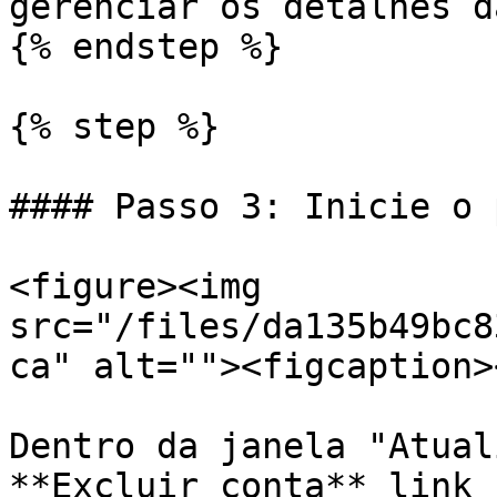
gerenciar os detalhes d
{% endstep %}

{% step %}

#### Passo 3: Inicie o 
<figure><img 
src="/files/da135b49bc8
ca" alt=""><figcaption>
Dentro da janela "Atual
**Excluir conta** link 